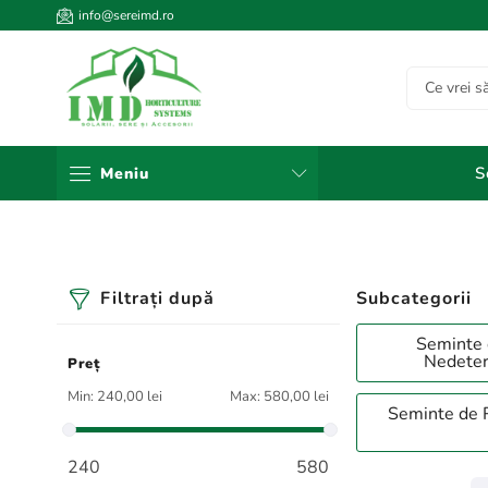
info@sereimd.ro
S
Meniu
Filtrați după
Subcategorii
Seminte 
Nedete
Preț
Min:
240,00 lei
Max:
580,00 lei
Seminte de R
240
580