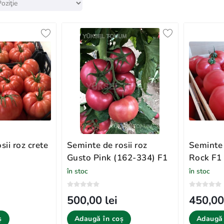
sii roz crete
Seminte de rosii roz
Seminte 
Gusto Pink (162-334) F1
Rock F1
în stoc
în stoc
500,00 lei
450,00
ș
Adaugă în coș
Adaugă 