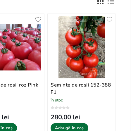
de rosii roz Pink
Seminte de rosii 152-388
F1
în stoc
 lei
280,00 lei
în coș
Adaugă în coș