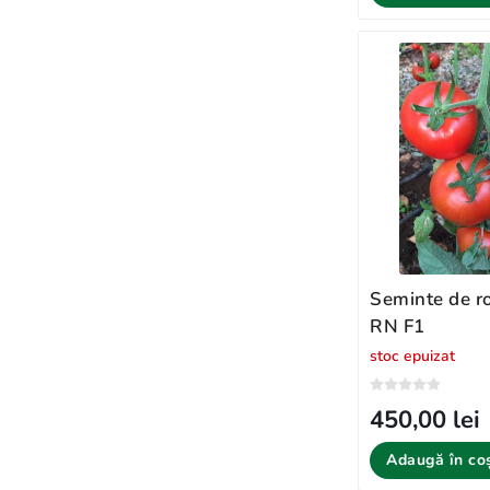
Seminte de ro
RN F1
stoc epuizat
450,00 lei
Adaugă în co