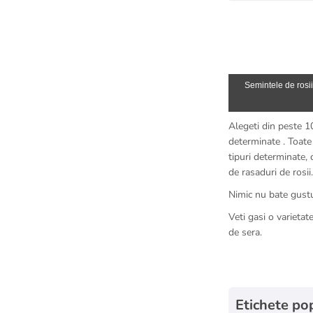
Semintele de rosii
Alegeti din peste 1
determinate . Toate 
tipuri determinate,
de
rasaduri de rosii
.
Nimic nu bate gustu
Veti gasi o varieta
de sera.
Etichete po