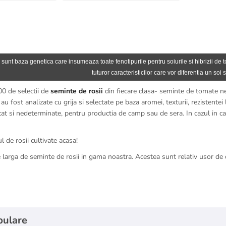
 sunt baza genetica care insumeaza toate fenotipurile pentru soiurile si hibrizii de 
tuturor caracteristicilor care vor diferentia un soi s
00 de selectii de
seminte de rosii
din fiecare clasa- seminte de tomate 
au fost analizate cu grija si selectate pe baza aromei, texturii, rezistentei 
 cat si nedeterminate, pentru productia de camp sau de sera. In cazul in c
l de rosii cultivate acasa!
te larga de seminte de rosii in gama noastra. Acestea sunt relativ usor de
pulare