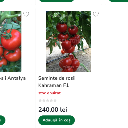
sii Antalya
Seminte de rosii
Kahraman F1
stoc epuizat
240,00 lei
ș
Adaugă în coș