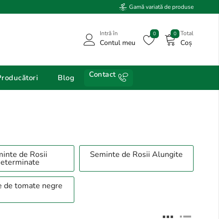
Gamă variată de produse
Intră în
Total
0
0
Contul meu
Coș
Contact
Producători
Blog
inte de Rosii
Seminte de Rosii Alungite
eterminate
 de tomate negre