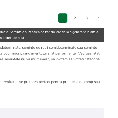
1
2
3
tomate. Semintele sunt calea de transmitere de la o generatie la alta a
au hibrid de altul.
nedeterminate, seminte de rosii semideterminate sau seminte
la boli, vigorii, randamentului si al performantei. Veti gasi atat
are semintele nu va multumesc, va invitam sa vizitati categoria
 dezvoltat si se preteaza perfect pentru productia de camp sau