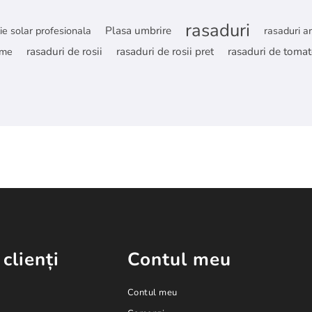
rasaduri
lie solar profesionala
Plasa umbrire
rasaduri a
ume
rasaduri de rosii
rasaduri de rosii pret
rasaduri de tomat
 clienți
Contul meu
Contul meu