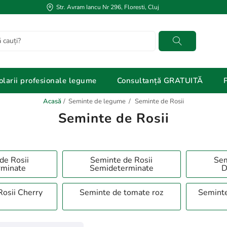
Str. Avram Iancu Nr 296, Floresti, Cluj
Cautati
olarii profesionale legume
Consultanță GRATUITĂ
Acasă
/
Seminte de legume
/
Seminte de Rosii
Seminte de Rosii
de Rosii
Seminte de Rosii
Sem
rminate
Semideterminate
D
osii Cherry
Seminte de tomate roz
Seminte