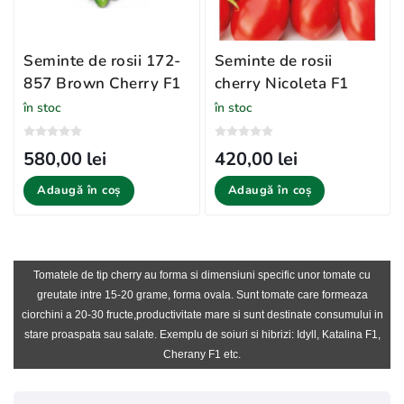
Seminte de rosii 172-
Seminte de rosii
857 Brown Cherry F1
cherry Nicoleta F1
în stoc
în stoc
580,00 lei
420,00 lei
Adaugă în coș
Adaugă în coș
Tomatele de tip cherry au forma si dimensiuni specific unor tomate cu
greutate intre 15-20 grame, forma ovala. Sunt tomate care formeaza
ciorchini a 20-30 fructe,productivitate mare si sunt destinate consumului in
stare proaspata sau salate. Exemplu de soiuri si hibrizi: Idyll, Katalina F1,
Cherany F1 etc.