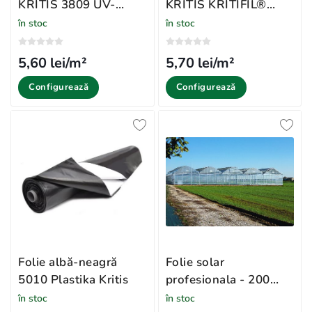
KRITIS 3809 UV-
KRITIS KRITIFIL®
DIFUZA PREMIUM,
2925 Anti Picurare
în stoc
în stoc
EVA 16m
5,60 lei/m²
5,70 lei/m²
Configurează
Configurează
Folie albă-neagră
Folie solar
5010 Plastika Kritis
profesionala - 200
microni Pati Italia
în stoc
în stoc