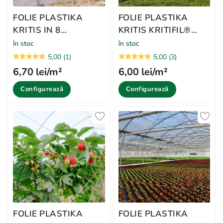
FOLIE PLASTIKA
FOLIE PLASTIKA
KRITIS IN 8
KRITIS KRITIFIL®️
STRATURI EVO 7504
2996 Crystal Clear
în stoc
în stoc
AC, CRYSTAL CLEAR
5,00 (1)
5,00 (3)
6,70 lei/m²
6,00 lei/m²
Configurează
Configurează
FOLIE PLASTIKA
FOLIE PLASTIKA