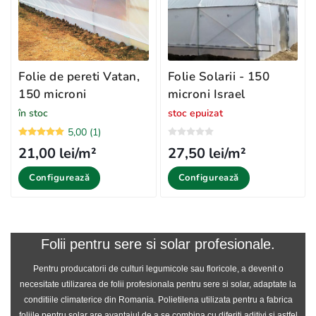
Folie de pereti Vatan,
Folie Solarii - 150
150 microni
microni Israel
în stoc
stoc epuizat
5,00 (1)
21,00 lei/m²
27,50 lei/m²
Configurează
Configurează
Folii pentru sere si solar profesionale.
Pentru producatorii de culturi legumicole sau floricole, a devenit o
necesitate utilizarea de folii profesionala pentru sere si solar, adaptate la
conditiile climaterice din Romania.
Polietilena utilizata pentru a fabrica
foliile pentru solar are avantajul de a se combina cu diferiti aditivi si astfel