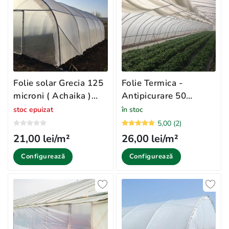
Folie solar Grecia 125
Folie Termica -
microni ( Achaika )
Antipicurare 50
profesionala
microni Sotrafa
stoc epuizat
în stoc
5,00 (2)
21,00 lei/m²
26,00 lei/m²
Configurează
Configurează