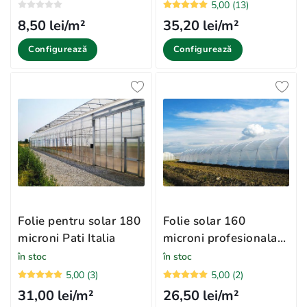
5,00 (13)
8,50 lei/m²
35,20 lei/m²
Configurează
Configurează
Folie pentru solar 180
Folie solar 160
microni Pati Italia
microni profesionala
Pati
în stoc
în stoc
5,00 (3)
5,00 (2)
31,00 lei/m²
26,50 lei/m²