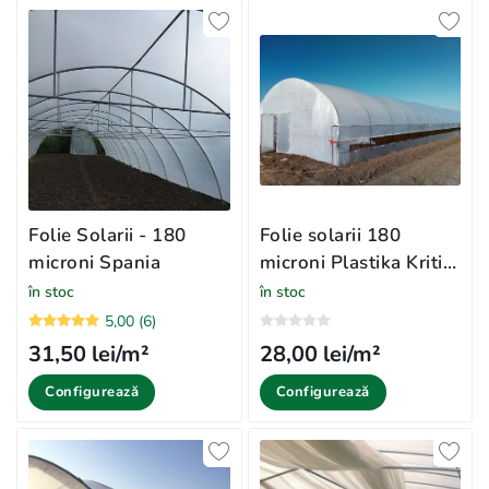
Folie Solarii - 180
Folie solarii 180
microni Spania
microni Plastika Kritis
Grecia UV2501
în stoc
în stoc
5,00 (6)
31,50 lei/m²
28,00 lei/m²
Configurează
Configurează