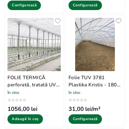
Configurează
Configurează
FOLIE TERMICĂ
Folie TUV 3781
perforată, tratată UV
Plastika Kristis - 180
și IR 4202
microni Grecia
în stoc
în stoc
1056,00 lei
31,00 lei/m²
Adaugă în coș
Configurează