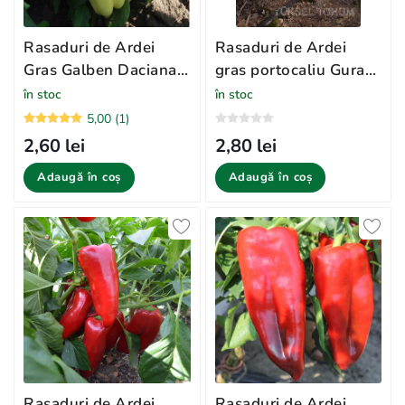
Rasaduri de Ardei
Rasaduri de Ardei
Gras Galben Daciana
gras portocaliu Guray
F1
F1
în stoc
în stoc
5,00 (1)
2,60 lei
2,80 lei
Adaugă în coș
Adaugă în coș
Rasaduri de Ardei
Rasaduri de Ardei