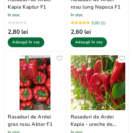
Kapia Kaptur F1
rosu lung Napoca F1
în stoc
în stoc
5,00 (1)
2,80 lei
2,60 lei
Adaugă în coș
Adaugă în coș
Rasaduri de Ardei
Rasaduri de Ardei
gras rosu Aktor F1
Kapia - ureche de
elefant Slonovo Uvo
în stoc
în stoc