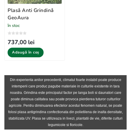
Plasǎ Anti Grindinǎ
GeoAura
în stoc
737,00 lei
Adaugă în coș
Din experienta anilor precedenti, climatul foarte instabil poate produce
intemperii care produc pagube materiale in culturile existente in tara
noastra. Grindina este principalul factor pe langa boli si daunatori care
poate diminua calitatea sau poate provoca pierderea tuturor culturilor
agricole. Pentru diminuarea efectelor acestui fenomen natural, se poate
folosi plasa antigrindina confectionata din polietilena de inalta densitate,
stabilizata UV. Plasa se utilizeaza in livezi, plantatii de vie, diferite culturi
legumicole si floricole.