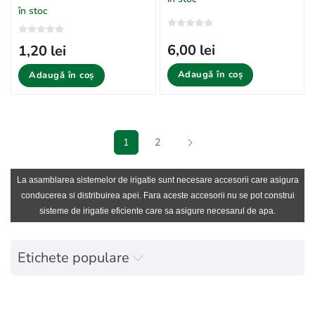
în stoc
6,00 lei
1,20 lei
Adaugă în coș
Adaugă în coș
1
2
La asamblarea sistemelor de irigatie sunt necesare accesorii care asigura
conducerea si distribuirea apei. Fara aceste accesorii nu se pot construi
sisteme de irigatie eficiente care sa asigure necesarul de apa.
Etichete populare