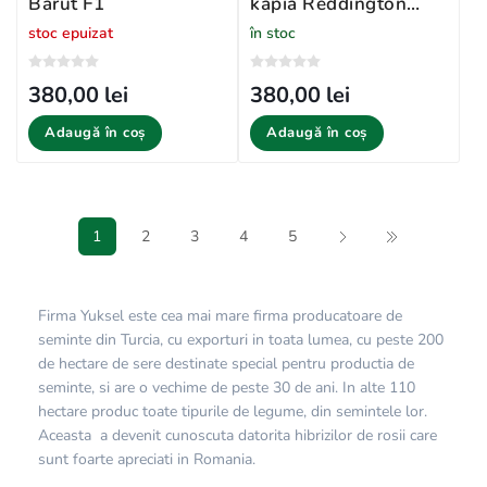
Barut F1
kapia Reddington
(Armageddon) F1
stoc epuizat
în stoc
380,00 lei
380,00 lei
Adaugă în coș
Adaugă în coș
1
2
3
4
5
Firma Yuksel este cea mai mare firma producatoare de
seminte din Turcia, cu exporturi in toata lumea, cu peste 200
de hectare de sere destinate special pentru productia de
seminte, si are o vechime de peste 30 de ani. In alte 110
hectare produc toate tipurile de legume, din semintele lor.
Aceasta a devenit cunoscuta datorita hibrizilor de rosii care
sunt foarte apreciati in Romania.