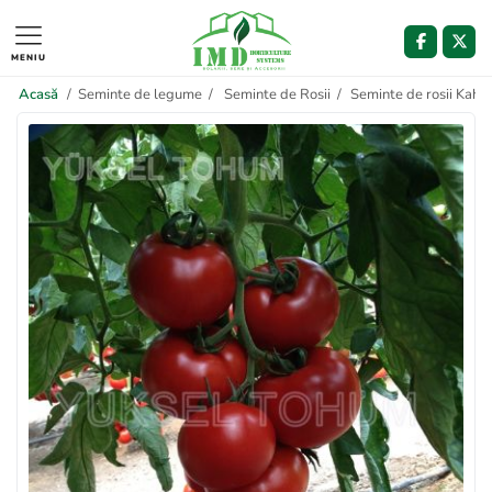
MENIU
Acasă
/
Seminte de legume
/
Seminte de Rosii
/
Seminte de rosii Kah