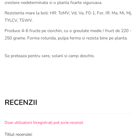
crestere nedeterminata si o planta foarte viguroasa.
Rezistenta mare la boli: HR: ToMV, Vd, Va, F0-1, For, IR: Ma, Mi, Mj,
TYLCV, TSWV.
Produce 4-6 fructe pe ciorchin, cu o greutate medie / fruct de 220 -
250 grame. Forma rotunda, pulpa ferma si rezista bine pe planta.
Se preteaza pentru sere, solarii si camp deschis.
RECENZII
Doar utilizatorii înregistrați pot scrie recenzii
Titlul recenziei: