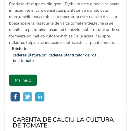
Produsa de ciuperca din genul Pythium este o boala ce apare
in rasadnite in care densitatea plantelor semanate este
mare,umiditatea aerului si temperatura este ridicata.Aceasta
boala apare la rasadurile de varza,tomate,ardei,telina si se
manifesta pe tulpina rasadului la nivelul substratului unde se
formeaza un inel de culoare inchisa.De la acest inel spre
radacina, tulpina se inmoaie si putrezeste iar planta moare.
Etichete:
caderea platurelor
,
caderea plantutelor de rosii
,
boli tomate
Mai mult
CARENTA DE CALCIU LA CULTURA
DE TOMATE