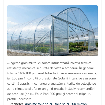
Alegerea grosimii foliei solare influențează izolația termică,
rezistența mecanică și durata de viață a acoperirii. În general,
folii de 160–180 μm sunt folosite în sere sezoniere sau medii,
iar 200 μm în condiții profesionale (solariii intensive sau zone
cu climă aspră). În continuare analizăm criteriile de selecție pe
zone climatice și oferim un ghid practic, inclusiv recomandări
de produse (de ex. Folie Pati 200 μm) și accesorii (clipsuri,
profile) necesare.
Etichete:
grosime folie solar
,
folie solar 200 microni