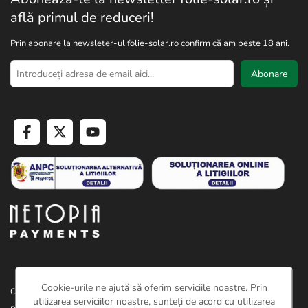
află primul de reduceri!
Prin abonare la newsleter-ul folie-solar.ro confirm că am peste 18 ani.
Abonare
Cookie-urile ne ajută să oferim serviciile noastre. Prin
Copyright © 2026 Folie solar. Toate drepturile rezervate.
utilizarea serviciilor noastre, sunteți de acord cu utilizarea