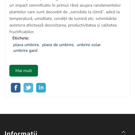
un impact semnificativ în primul rând asupra randamentelor
plantelor care sunt deosebit de „sensibile la climă”, adică la
temperatură, umiditate, condiții de lumină etc. schimbările
acestora afectează dezvoltarea, productivitatea și calitatea
fructificațiilor.
Etichete:
plasa umbrire
,
plase de umbrire
,
unbrire solar
,
umbrire gard
Mai mult
Informații