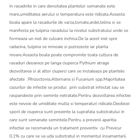
in rasadnite in care densitatea plantelor semanate este
mare,umiditatea aerului si temperatura este ridicata.Aceasta
boala apare la rasadurile de varza,tomate,ardei,telina si se
manifesta pe tulpina rasadului la nivelul substratului unde se
formeaza un inel de culoare inchisa.De la acest inel spre
radacina, tulpina se inmoaie si putrezeste iar planta
moare.Aceasta boala poate compromite toata cultura de
rasaduri deoarece pe langa ciuperca Pythium atrage
dezvoltarea si al altor ciuperci care se instaleaza pe plantele
afectate :Rhizoctonia,Alternaria si Fusarium spp.Majoritatea
cazurilor de infectie se produc prin substrat infestat sau se
raspandeste prin seminte netratate.Pentru dezvoltarea infectiei
este nevoie de umiditate multa si temperaturi ridicate.Deobicei
sporii de ciuperca sunt prezente la suprafata substratului in
care sunt semanate semintele.Pentru a prevenii aparitia
infectiei se recomanda un tratament preventiv cu Previcur
0,1% cu care se va uda substratul in momentul insamantarii.