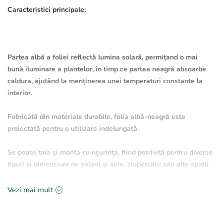
Caracteristici principale:
Partea albă a foliei reflectă lumina solară, permițand o mai
bună iluminare a plantelor, în timp ce partea neagră absoarbe
caldura, ajutând la menținerea unei temperaturi constante la
interior.
Fabricată din materiale durabile, folia albă-neagră este
proiectată pentru o utilizare indelungată.
Se poate taia și monta cu ușurința, fiind potrivită pentru diverse
tipuri și dimensiuni de solarii și sere, ciupercării sau alte spații.
Vezi mai mult
Specificații tehnice: