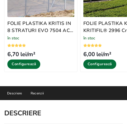
FOLIE PLASTIKA KRITIS IN
FOLIE PLASTIKA K
8 STRATURI EVO 7504 AC,
KRITIFIL®️ 2996 Cr
CRYSTAL CLEAR
Clear
în stoc
în stoc
6,70 lei/m²
6,00 lei/m²
Configurează
Configurează
Descriere
Recenzii
DESCRIERE