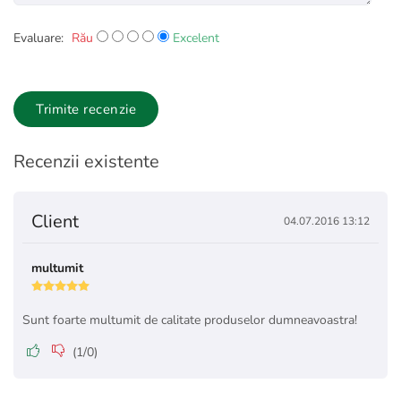
Calculatorul de mai sus oferta o greutate aproximativa. Pot
exista mici diferente de greutate, dar acesta va vor fi
Evaluare:
Rău
Excelent
comunicate telefonic sau pe mail de catre un reprezentant
vanzari dupa finalizarea comenzii, inainte de expedierea
produselor catre Dumneavoastra.​
Trimite recenzie
Recenzii existente
Client
04.07.2016 13:12
multumit
Sunt foarte multumit de calitate produselor dumneavoastra!
(
1
/
0
)