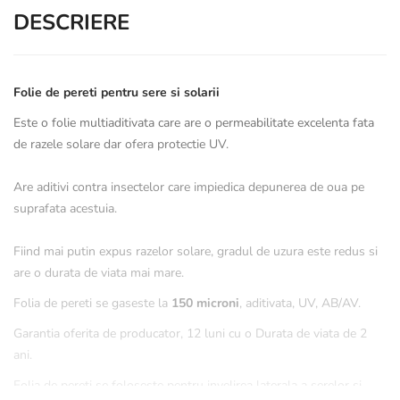
DESCRIERE
Folie de pereti pentru sere si solarii
Este o folie multiaditivata care are o permeabilitate excelenta fata
de razele solare dar ofera protectie UV.
Are aditivi contra insectelor care impiedica depunerea de oua pe
suprafata acestuia.
Fiind mai putin expus razelor solare, gradul de uzura este redus si
are o durata de viata mai mare.
Folia de pereti se gaseste la
150 microni
, aditivata, UV, AB/AV.
Garantia oferita de producator, 12 luni cu o Durata de viata de 2
ani.
Folia de pereti se foloseste pentru invelirea laterala a serelor si