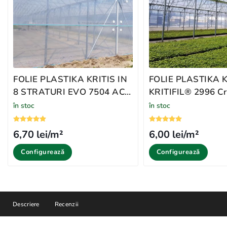
FOLIE PLASTIKA KRITIS IN
FOLIE PLASTIKA K
8 STRATURI EVO 7504 AC,
KRITIFIL®️ 2996 Cr
CRYSTAL CLEAR
Clear
în stoc
în stoc
6,70 lei/m²
6,00 lei/m²
Configurează
Configurează
Descriere
Recenzii