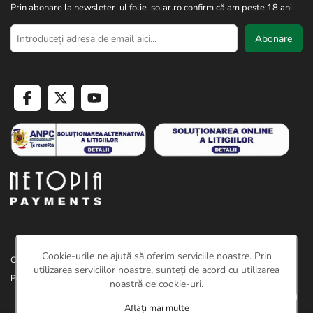
Prin abonare la newsleter-ul folie-solar.ro confirm că am peste 18 ani.
Abonare
Cookie-urile ne ajută să oferim serviciile noastre. Prin
Copyright © 2026 Folie solar. Toate drepturile rezervate.
utilizarea serviciilor noastre, sunteți de acord cu utilizarea
Powered by
nopCommerce
| Creat de
Ecom Digital
noastră de cookie-uri.
Aflați mai multe