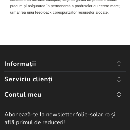
precum şi asigurarea în permanentă a produselor cu cerere mare;
urmărirea unui feed-back corespunzător resurselor alocate.
Informații
Serviciu clienți
Contul meu
Abonează-te la newsletter folie-solar.ro și
află primul de reduceri!