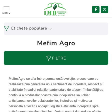
MENIU
Etichete populare
Mefim Agro
FILTRE
Mefim Agro se afla într-o permanentă evoluţie, proces care se
realizează prin generarea unui sentiment de încredere, respect şi
stabilitate în cadrul relaţiilor parteneriale de afaceri; îmbunătăţirea
continuă a produselor noastre prin îndeplinirea sau chiar
anticiparea nevoilor colaboratorilor; instruirea şi motivarea
personală a fiecărui angajat; logistica eficientă îndreptată spre
satisfacerea nevoilor clienţilor; lărgirea gamei de produse oferite