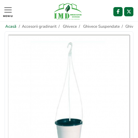
MENIU
Acasă
/
Accesorii gradinarit
/
Ghivece
/
Ghivece Suspendate
/
Ghivec