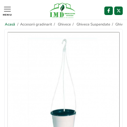
MENIU
Acasă
/
Accesorii gradinarit
/
Ghivece
/
Ghivece Suspendate
/
Ghivec