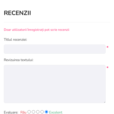
RECENZII
Doar utilizatorii înregistrați pot scrie recenzii
Titlul recenziei:
*
Revizuirea textului:
*
Evaluare:
Rău
Excelent