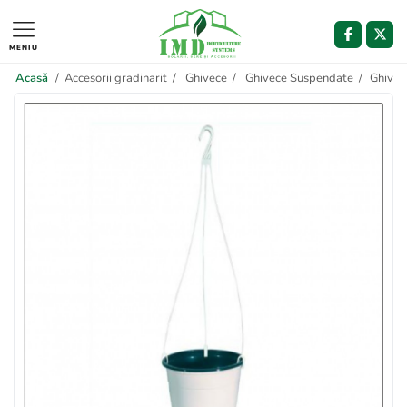
MENIU
Acasă
/
Accesorii gradinarit
/
Ghivece
/
Ghivece Suspendate
/
Ghivec