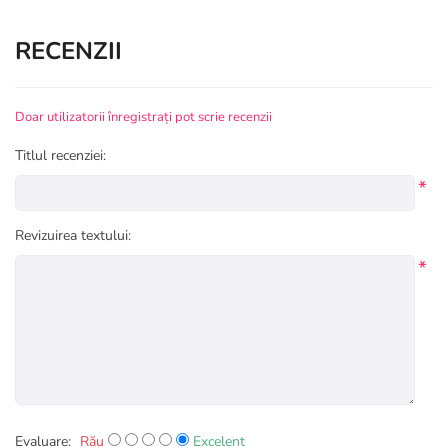
RECENZII
Doar utilizatorii înregistrați pot scrie recenzii
Titlul recenziei:
*
Revizuirea textului:
*
Evaluare:
Rău
Excelent