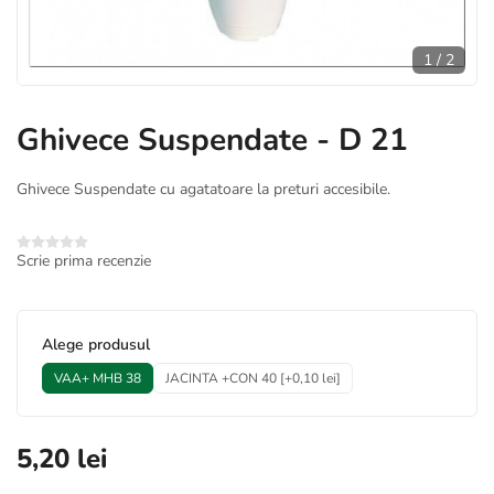
1
/
2
Ghivece Suspendate - D 21
Ghivece Suspendate cu agatatoare la preturi accesibile.
Scrie prima recenzie
*
Alege produsul
VAA+ MHB 38
JACINTA +CON 40 [+0,10 lei]
5,20 lei