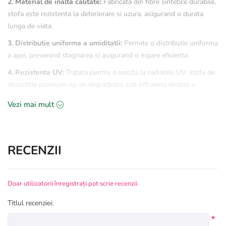
2. Material de inalta calitate:
Fabricata din fibre sintetice durabile,
stofa este rezistenta la deteriorare si uzura, asigurand o durata
lunga de viata.
3. Distributie uniforma a umiditatii:
Permite o distributie uniforma
a apei, prevenind stagnarea si asigurand o irigare eficienta.
4. Rezistenta UV:
Tratata pentru a rezista la radiatiile UV, stofa de
absorbtie premium nu se degradeaza sub influenta directa a
soarelui.
Vezi mai mult
5. Usor de utilizat:
Flexibila si usor de taiat, poate fi adaptata
pentru a se potrivi perfect in diverse aplicatii horticole.
RECENZII
Specificatii tehnice:
1. Material:
Fibre sintetice de inalta calitate.
Doar utilizatorii înregistrați pot scrie recenzii
2. Rezistenta UV:
Da.
Titlul recenziei:
3. Greutate:
500g/m2.
*