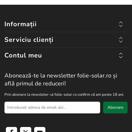
2. Masurare si taiere:
Masurati suprafata pe care doriti sa o
acoperiti si taiati stofa la dimensiunile necesare, folosind un cutter
sau o foarfeca ascutita.
Informații
3.Instalare:
Intindeti stofa de absorbtie pe suprafata solului,
asigurati-va ca este bine intinsa si fara cute.
Serviciu clienți
4. Fixare:
Fixati stofa cu ajutorul cuielor speciale sau al altor
dispozitive de prindere, la margini si la intersectiile benzilor.
Contul meu
5. Plantare:
Taiati orificii in stofa pentru plantarea rasadurilor sau
semintelor.
Abonează-te la newsletter folie-solar.ro și
află primul de reduceri!
Prin abonare la newsleter-ul folie-solar.ro confirm că am peste 18 ani.
Abonare