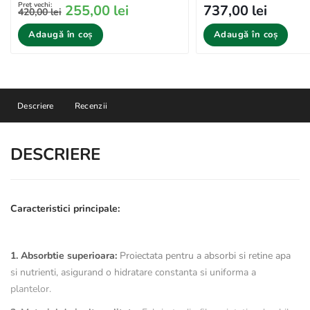
Preț vechi:
737,00 lei
255,00 lei
420,00 lei
Adaugă în coș
Adaugă în coș
Descriere
Recenzii
DESCRIERE
Caracteristici principale:
1. Absorbtie superioara:
Proiectata pentru a absorbi si retine apa
si nutrienti, asigurand o hidratare constanta si uniforma a
plantelor.