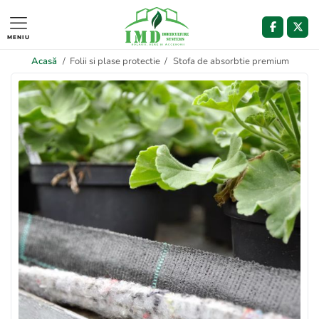
MENIU
Acasă
/
Folii si plase protectie
/
Stofa de absorbtie premium