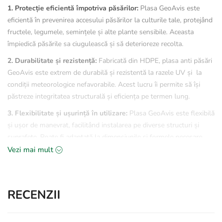
1. Protecție eficientă împotriva păsărilor:
Plasa GeoAvis este
eficientă în prevenirea accesului păsărilor la culturile tale, protejând
fructele, legumele, semințele și alte plante sensibile. Aceasta
împiedică păsările sa ciugulească și să deterioreze recolta.
2. Durabilitate și rezistență:
Fabricată din HDPE, plasa anti păsări
GeoAvis este extrem de durabilă și rezistentă la razele UV și la
condiții meteorologice nefavorabile. Acest lucru îi permite să își
păstreze integritatea structurală și eficiența pe termen lung.
3. Flexibilitate și ușurință în utilizare:
Plasa GeoAvis este flexibilă
și ușor de manevrat, facilitând instalarea pe diverse structuri și
suprafețe. Poate fi adaptată la dimensiunile și formele necesare
fără a pierde din eficacitate.
Vezi mai mult
4. Eco-Friendly și sustenabilǎ:
Utilizarea plasei anti păsări reduce
necesitatea metodelor agresive de control al păsărilor, cum ar fi
substanțele chimice sau capcanele, contribuind la protejarea
RECENZII
mediului și a faunei salbatice.
5. Rentabilitate:
Plasa GeoAvis oferă un raport calitate-pret