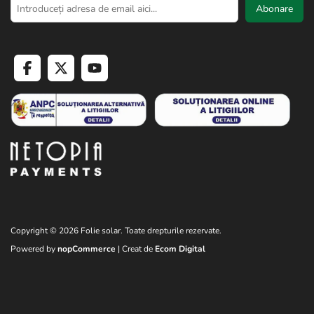
3. Montarea plasei:
Întindeți plasa GeoAvis peste structura de
Abonare
suport si fixați-o utilizând cleme, sârme de legătură sau alte
accesorii potrivite. Asigurați-vă ca plasa este bine întinsă și că
marginile sunt bine fixate pentru a preveni patrunderea pasarilor.
4. Întreținerea și verificarea:
Dupa instalare, verificați periodic
plasa pentru a vă asigura că nu exista rupturi sau gauri. Reparați
sau înlocuiți segmentele deteriorare pentru a menține eficiența
protecției.
Copyright © 2026 Folie solar. Toate drepturile rezervate.
Powered by
nopCommerce
| Creat de
Ecom Digital