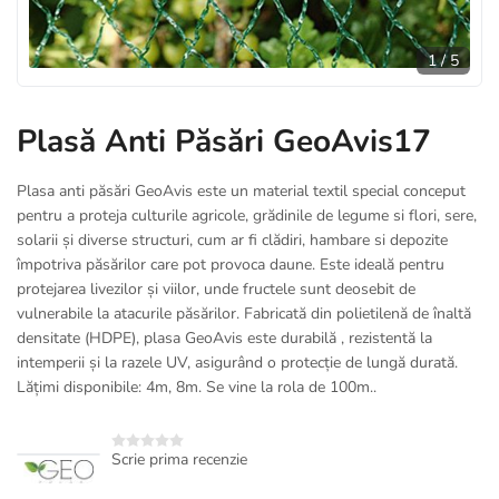
1
/
5
Plasă Anti Păsări GeoAvis17
Plasa anti păsări GeoAvis este un material textil special conceput
pentru a proteja culturile agricole, grădinile de legume si flori, sere,
solarii și diverse structuri, cum ar fi clădiri, hambare si depozite
împotriva păsărilor care pot provoca daune. Este ideală pentru
protejarea livezilor și viilor, unde fructele sunt deosebit de
vulnerabile la atacurile păsărilor. Fabricată din polietilenă de înaltă
densitate (HDPE), plasa GeoAvis este durabilă , rezistentă la
intemperii și la razele UV, asigurând o protecție de lungă durată.
Lățimi disponibile: 4m, 8m. Se vine la rola de 100m..
Scrie prima recenzie