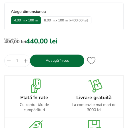
*
Alege dimensiunea
4.00 m x 100 m
8.00 m x 100 m [+400,00 lei]
440,00 lei
Preț vechi:
400,00 lei
Adaugă în coș
Plată în rate
Livrare gratuită
Cu cardul tău de
La comenzile mai mari de
cumpărături
3000 lei