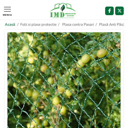
MENIU
Acasă
/
Folii si plase protectie
/
Plasa contra Pasari
/
Plasă Anti Păsăr