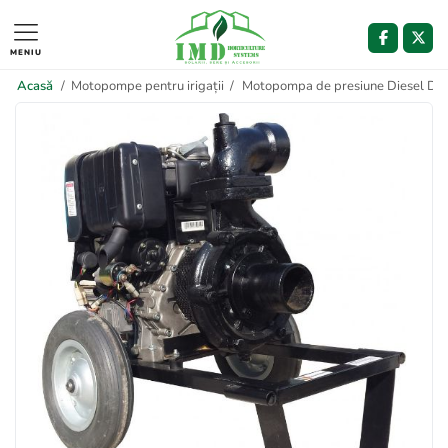
MENIU
Acasă
/
Motopompe pentru irigații
/
Motopompa de presiune Diesel DW