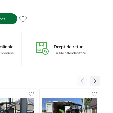
coș
ămânale
Drept de retur
 produse
14 zile calendaristice