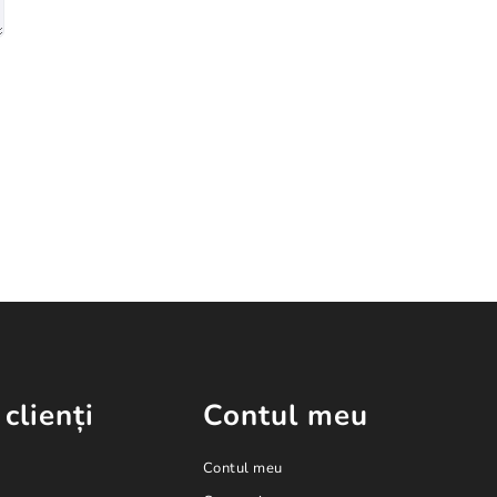
 clienți
Contul meu
Contul meu