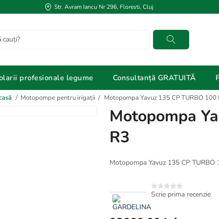
Str. Avram Iancu Nr 296, Floresti, Cluj
Cautati
olarii profesionale legume
Consultanță GRATUITĂ
casă
/
Motopompe pentru irigații
/
Motopompa Yavuz 135 CP TURBO 100
Motopompa Ya
R3
Motopompa Yavuz 135 CP TURBO 
Scrie prima recenzie