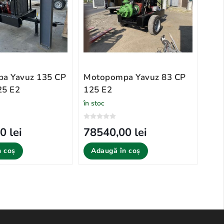
a Yavuz 135 CP
Motopompa Yavuz 83 CP
Mot
5 E2
125 E2
Yav
în stoc
în st
0 lei
78540,00 lei
79
n coș
Adaugă în coș
Ad