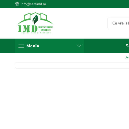
info@sereimd.ro
S
Meniu
A