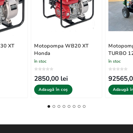
30 XT
Motopompa WB20 XT
Motopomp
Honda
TURBO 12
în stoc
în stoc
2850,00 lei
92565,0
Adaugă în coș
Adaugă î