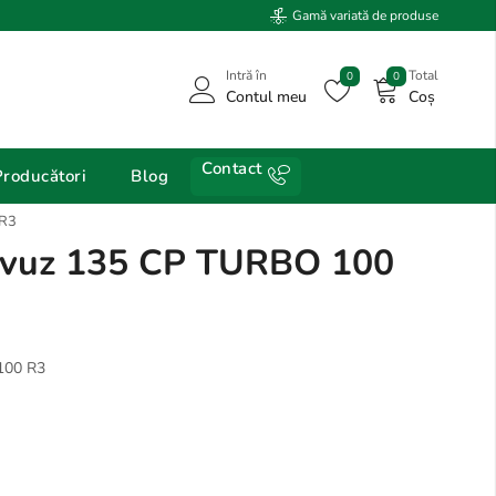
Gamă variată de produse
Intră în
Total
0
0
Contul meu
Coș
Contact
Producători
Blog
 R3
vuz 135 CP TURBO 100
100 R3