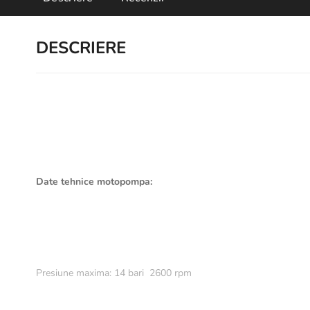
DESCRIERE
Date tehnice motopompa:
Presiune maxima: 14 bari 2600 rpm