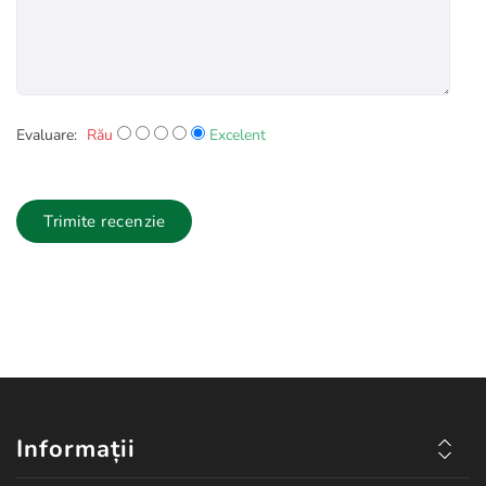
3 pentru acest adaptor )
La o presiune de 4 bari, fiecare diuza are un debit de 5.3 litri/ora si
acopera intre 1 si 1,5 metri patrati.
Evaluare:
Rău
Excelent
Trimite recenzie
Informații