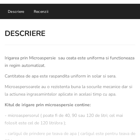
Descriere
Recenzii
DESCRIERE
Irigarea prin Microaspersie sau ceata este uniforma si functioneaza
in regim automatizat.
Cantitatea de apa este raspandita uniform in solar si sera.
Microaspersoarele au o rezistenta buna la socurile mecanice dar si
la actiunea ingrasamintelor aplicate in acelasi timp cu apa.
Kitul de irigare prin microaspersie contine:
- microaspersorul ( poate fi de 40, 90 sau 120 de litri; cel mai
folosit este cel de 120 litri/ora );
- carligul de prindere pe teava de apa ( carligul este pentru teava de