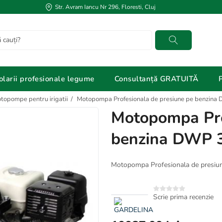
Str. Avram Iancu Nr 296, Floresti, Cluj
Cautati
olarii profesionale legume
Consultanță GRATUITĂ
topompe pentru irigatii
/
Motopompa Profesionala de presiune pe benzin
Motopompa Pro
benzina DWP 
Motopompa Profesionala de presi
Scrie prima recenzie