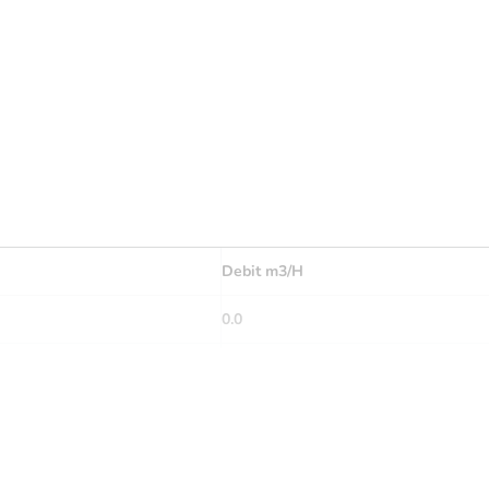
Debit m3/H
0.0
10
20
30