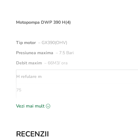
Motopompa DWP 390 H(4)
Tip motor
–
GX390(OHV)
Presiunea maxima
–
7.5 Bari
Debit maxim
–
66M3/ ora
H refulare m
75
70
Vezi mai mult
59
50
RECENZII