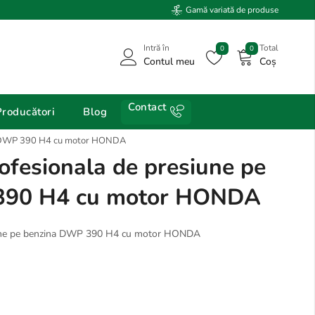
Gamă variată de produse
Intră în
Total
0
0
Contul meu
Coș
Contact
Producători
Blog
a DWP 390 H4 cu motor HONDA
fesionala de presiune pe
390 H4 cu motor HONDA
une pe benzina DWP 390 H4 cu motor HONDA