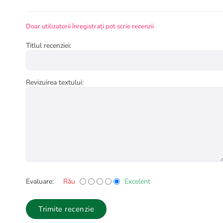
37
Doar utilizatorii înregistrați pot scrie recenzii
23
Titlul recenziei:
8
Putere nominala motor
–
13 CP
Revizuirea textului:
Rotatii pompa
–
3600 RPM
Greutate
–
85 KG
Adancime absorbtie maxima
–
8 m
Diametru absorbtie
–
4”(100 mm)
Diametru refulare
–
3”(75 mm)
Caracteristici motor Honda GX 390
Evaluare:
Rău
Excelent
Model Motor
–
HONDA, 4 timpi, OHV, cu arbore orizontal
Sistem de racire
–
Cu aer
Trimite recenzie
Cilindri
–
1 cilindru inclinat la 25°