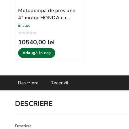
Motopompa de presiune
4" motor HONDA cu
adaptare GPL
în stoc
10540,00 lei
Adaugă în coș
Descriere
Recenzii
DESCRIERE
Descriere