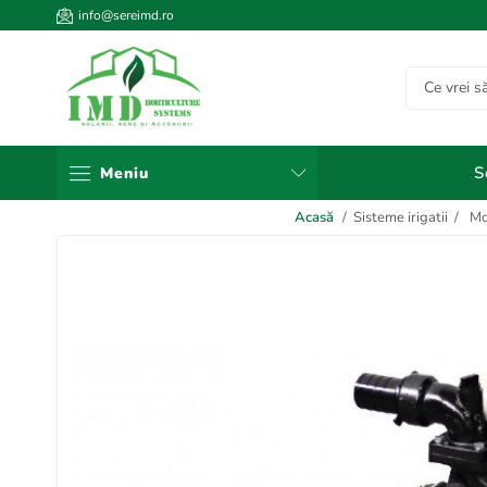
info@sereimd.ro
S
Meniu
Acasă
/
Sisteme irigatii
/
Mo