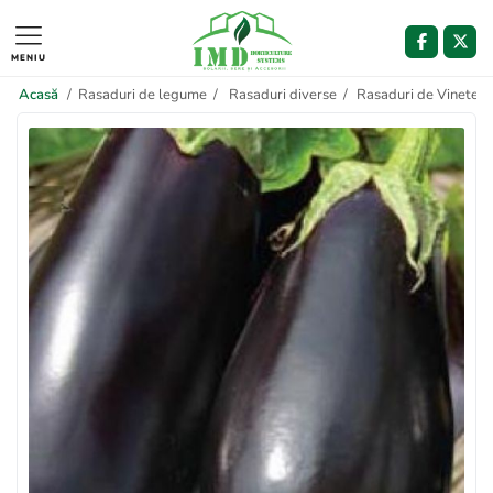
MENIU
Acasă
/
Rasaduri de legume
/
Rasaduri diverse
/
Rasaduri de Vinete 