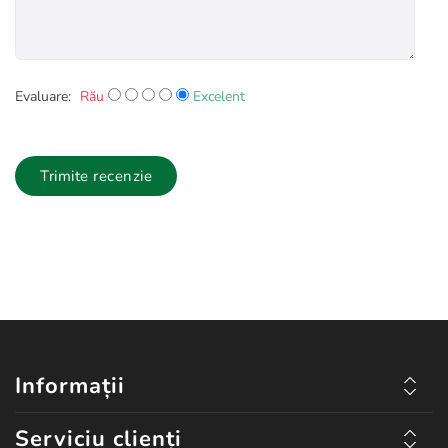
Evaluare:
Rău
Excelent
Trimite recenzie
Informații
Serviciu clienți