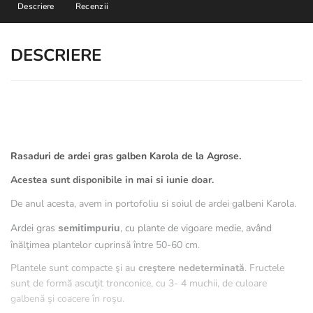
Descriere
Recenzii
DESCRIERE
Rasaduri de ardei gras galben Karola de la Agrose.
Acestea sunt disponibile in mai si iunie doar.
De anul acesta, avem in portofoliu si soiul de ardei galbeni Karola.
Ardei gras
, cu plante de vigoare medie, având
semitimpuriu
înălţimea plantelor cuprinsă între 50-60 cm.
Plantele sunt compacte şi au
creştere nedeterminată
. Fructele
sunt de formă ascuţit tronconice, cu 3- 4 muchii, de culoare
galbenă şi coacere în roşu.