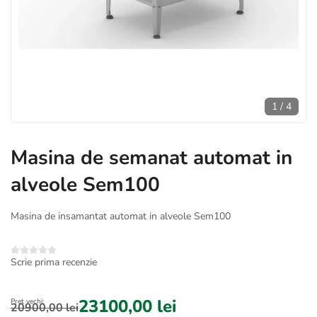
1
/
4
Masina de semanat automat in
alveole Sem100
Masina de insamantat automat in alveole Sem100
Scrie prima recenzie
23100,00 lei
Preț vechi:
20900,00 lei