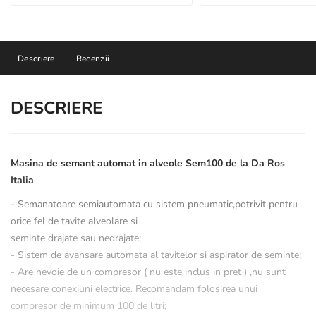
Descriere
Recenzii
DESCRIERE
Masina de semant automat in alveole Sem100 de la Da Ros
Italia
- Semanatoare semiautomata cu sistem pneumatic,potrivit pentru
orice fel de tavite alveolare si
seminte drajate sau nedrajate;
- Sistem de avansare automata al tavitelor si aspirator de seminte;
- Are nevoie de un compresor ( nu este inclus in pret ) ,nu sunt
necesare conexiuni electrice. Recomandam folosirea unui
compresor de minimum 100 de litri;