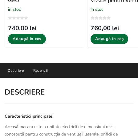
GEO
VIALE pentru venti
laterală
în stoc
în stoc
740,00 lei
760,00 lei
Adaugă în coș
Adaugă în coș
Descriere
Recenzii
DESCRIERE
Caracteristici principale:
Aceasă macara este o unitate electrică de dimensiuni mici,
concepută pentru construcția de ventilații laterale, orificii de