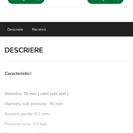
Descriere
Recenzii
DESCRIERE
Caracteristici:
Diametru: 76 mm ( cand este plat );
Diametru sub presiune: 50 mm;
Grosime perete: 0.2 mm;
Presiune lucru: 0.5 bari;