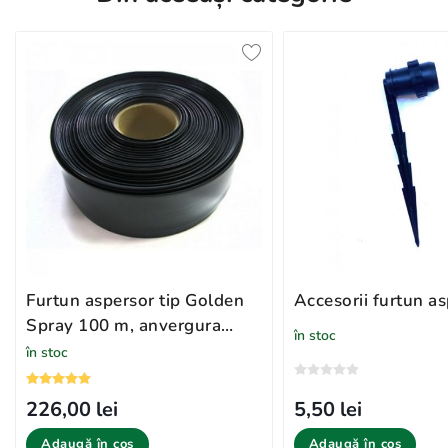
Furtun aspersor tip Golden
Accesorii furtun a
Spray 100 m, anvergura
în stoc
aspersie 10 M
în stoc
5,50 lei
226,00 lei
Adaugă în coș
Adaugă în coș