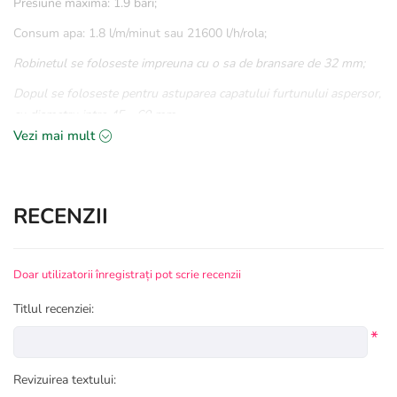
Presiune maxima: 1.9 bari;
Consum apa: 1.8 l/m/minut sau 21600 l/h/rola;
Robinetul se foloseste impreuna cu o sa de bransare de 32 mm;
Dopul se foloseste pentru astuparea capatului furtunului aspersor,
cu diametru intre 45 - 60 mm.
Vezi mai mult
Recomandam ca lungimea unui rand sa nu depaseasca 100 m!
In cazul in care utilizati Filtru acesta trebuie sa fie de 2
“
!
RECENZII
Doar utilizatorii înregistrați pot scrie recenzii
Titlul recenziei:
*
Revizuirea textului: