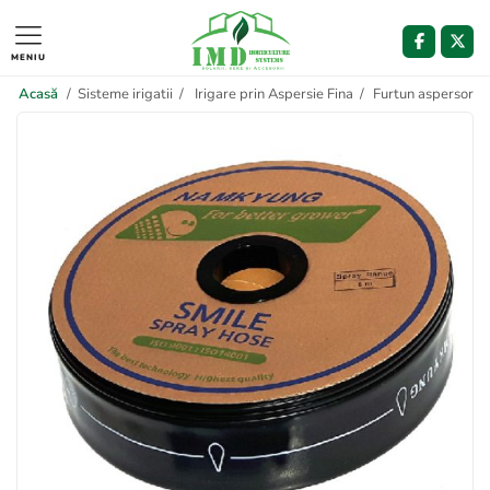
MENIU
Acasă
/
Sisteme irigatii
/
Irigare prin Aspersie Fina
/
Furtun aspersor t