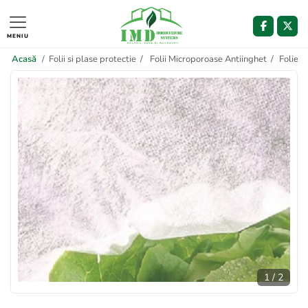
MENIU
Acasă
/
Folii si plase protectie
/
Folii Microporoase Antiinghet
/
Folie A
1
/
2