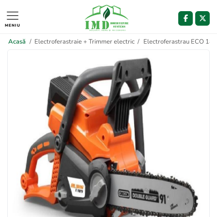
MENIU
Acasă
/
Electroferastraie + Trimmer electric
/
Electroferastrau ECO 189